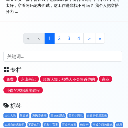
太好，穿着阿玛尼去面试，这工作是非找不可吗？ 我个人把穿搭
分为 ...
«
＜
1
2
3
4
＞
»
专栏
免费
东山杂记
顶级认知：那些人不会告诉你的
商业
小白的求职避坑教程
标签
出生人数
掌握感
惠民贷逾期
固执的观念
要多少彩礼
自建房邻居采光
农村自建房禁忌
不爱出门
总和生育率
喜欢宅在家
伪资产
亲戚之间的攀比
组局