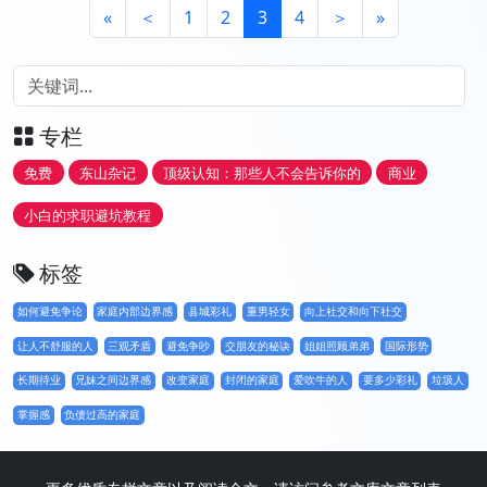
«
＜
1
2
3
4
＞
»
专栏
免费
东山杂记
顶级认知：那些人不会告诉你的
商业
小白的求职避坑教程
标签
如何避免争论
家庭内部边界感
县城彩礼
重男轻女
向上社交和向下社交
让人不舒服的人
三观矛盾
避免争吵
交朋友的秘诀
姐姐照顾弟弟
国际形势
长期待业
兄妹之间边界感
改变家庭
封闭的家庭
爱吹牛的人
要多少彩礼
垃圾人
掌握感
负债过高的家庭