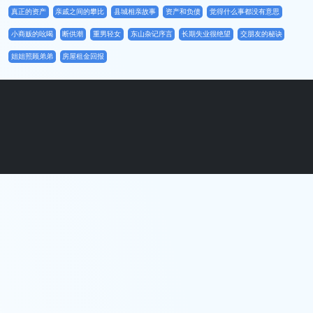
真正的资产
亲戚之间的攀比
县城相亲故事
资产和负债
觉得什么事都没有意思
小商贩的吆喝
断供潮
重男轻女
东山杂记序言
长期失业很绝望
交朋友的秘诀
姐姐照顾弟弟
房屋租金回报