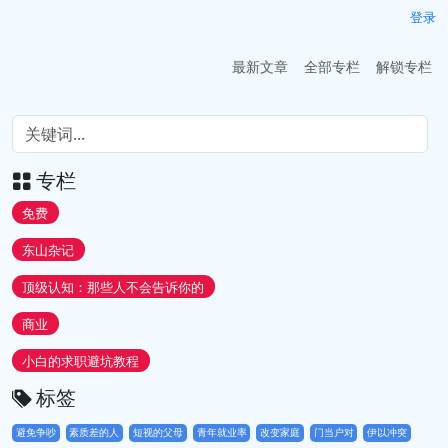
登录
最新文章
全部专栏
解锁专栏
专栏
免费
东山杂记
顶级认知：那些人不会告诉你的
商业
小白的求职避坑教程
标签
避免争吵
素质差的人
短视的父母
青年就业率
改变家庭
门当户对
伊以冲突