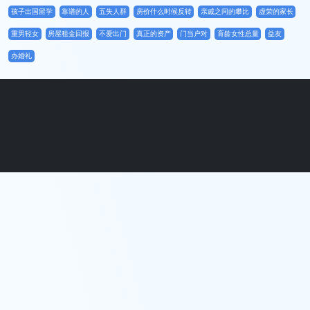
孩子出国留学
靠谱的人
五失人群
房价什么时候反转
亲戚之间的攀比
虚荣的家长
重男轻女
房屋租金回报
不爱出门
真正的资产
门当户对
育龄女性总量
益友
办婚礼