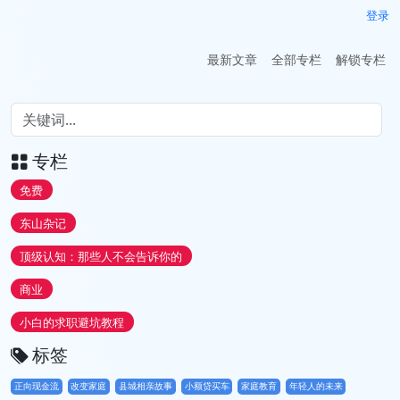
登录
最新文章
全部专栏
解锁专栏
专栏
免费
东山杂记
顶级认知：那些人不会告诉你的
商业
小白的求职避坑教程
标签
正向现金流
改变家庭
县城相亲故事
小额贷买车
家庭教育
年轻人的未来