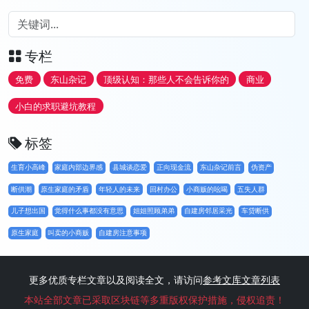
专栏
免费
东山杂记
顶级认知：那些人不会告诉你的
商业
小白的求职避坑教程
标签
生育小高峰
家庭内部边界感
县城谈恋爱
正向现金流
东山杂记前言
伪资产
断供潮
原生家庭的矛盾
年轻人的未来
回村办公
小商贩的吆喝
五失人群
儿子想出国
觉得什么事都没有意思
姐姐照顾弟弟
自建房邻居采光
车贷断供
原生家庭
叫卖的小商贩
自建房注意事项
更多优质专栏文章以及阅读全文，请访问
参考文库文章列表
本站全部文章已采取区块链等多重版权保护措施，侵权追责！