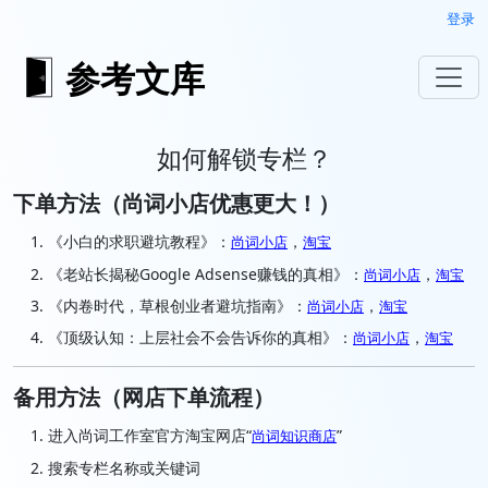
登录
参考文库
如何解锁专栏？
下单方法（尚词小店优惠更大！）
《小白的求职避坑教程》：
，
尚词小店
淘宝
《老站长揭秘Google Adsense赚钱的真相》：
，
尚词小店
淘宝
《内卷时代，草根创业者避坑指南》：
，
尚词小店
淘宝
《顶级认知：上层社会不会告诉你的真相》：
，
尚词小店
淘宝
备用方法（网店下单流程）
进入尚词工作室官方淘宝网店“
”
尚词知识商店
搜索专栏名称或关键词