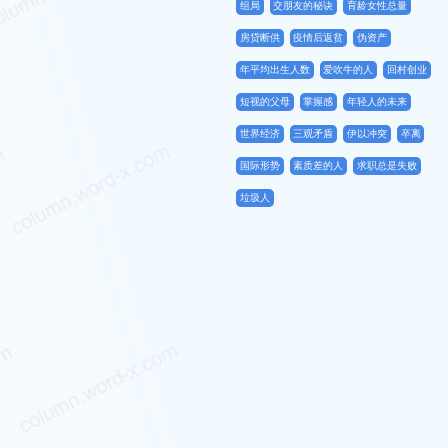
组局
交朋友的秘诀
育龄女性总量
房贷断供
疫情后返贫
伪资产
年平均出生人数
爱吹牛的人
回村创业
短视的父母
掌握感
年轻人的未来
世界经济
三观矛盾
伊以冲突
卒离
国际形势
素质差的人
求职总是失败
垃圾人