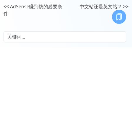
<<
AdSense赚到钱的必要条
中文站还是英文站？
>>
件
专栏
免费
东山杂记
顶级认知：那些人不会告诉你的
商业
小白的求职避坑教程
标签
自建房邻居采光
拧巴的人生
农村宅基地
自建房邻里关系
世界经济
改变家庭
低认知
农村自建房禁忌
掌握感
房价何时见底
为了孩子
青年就业率
高回报资产
县城谈恋爱
叫卖的小商贩
借钱买车
经常吵架
回村办公
东山杂记前言
青年失业率