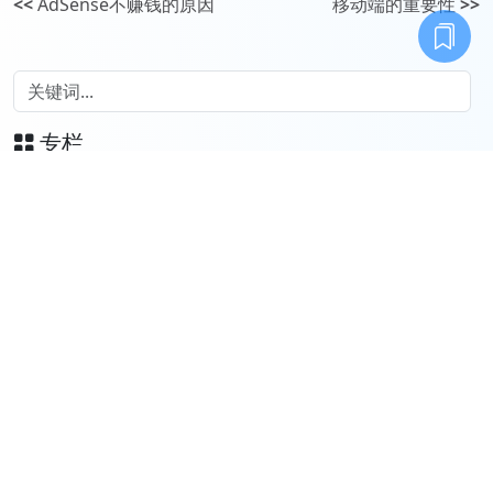
<<
AdSense不赚钱的原因
移动端的重要性
>>
专栏
免费
东山杂记
顶级认知：那些人不会告诉你的
商业
小白的求职避坑教程
标签
伊朗抗议
改变家庭
房价何时见底
自建别墅注意事项
自建房邻里关系
兄妹之间边界感
国际形势
借钱买车
疫情后返贫
虚荣的家长
断供潮
原生家庭的矛盾
攒饭局
叫卖的小商贩
东山杂记前言
素质差的人
县城相亲故事
掌握感
世界经济
回村潮