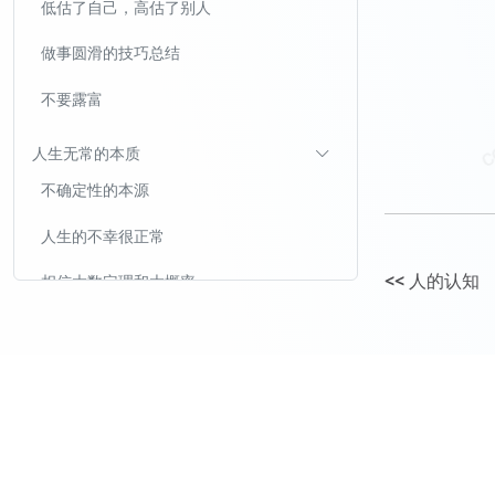
低估了自己，高估了别人
做事圆滑的技巧总结
不要露富
人生无常的本质
不确定性的本源
人生的不幸很正常
<<
人的认知
相信大数定理和大概率
多次犯错很正常
为什么阶层跃迁不值得作为人生目标？
阶层跃迁无法消除人的各种风险和痛苦
越是阶层高，斗争越激烈