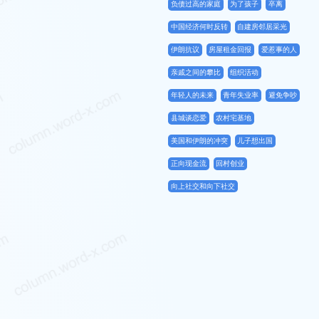
负债过高的家庭
为了孩子
卒离
中国经济何时反转
自建房邻居采光
伊朗抗议
房屋租金回报
爱惹事的人
亲戚之间的攀比
组织活动
年轻人的未来
青年失业率
避免争吵
县城谈恋爱
农村宅基地
美国和伊朗的冲突
儿子想出国
正向现金流
回村创业
向上社交和向下社交