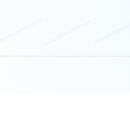
更多优质专栏文章以及阅读全文，请访问
参考文库文章列表
本站全部文章已采取区块链等多重版权保护措施，侵权追责！
Copyright©2026
参考文库
. 版权所有.
尚词工作室.
ask@word-x.com