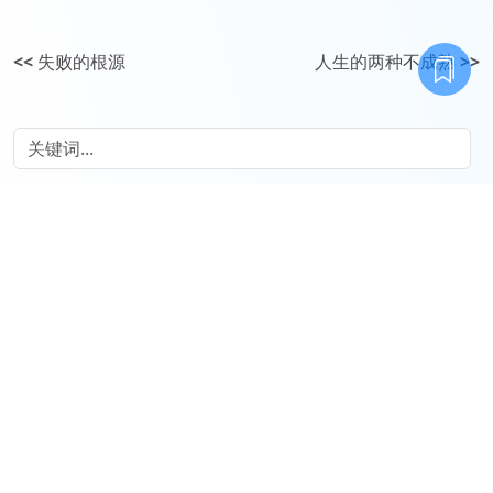
<<
失败的根源
人生的两种不成熟
>>
专栏
免费
东山杂记
顶级认知：那些人不会告诉你的
商业
小白的求职避坑教程
标签
不靠谱的人
要多少彩礼
改变父母很难
县城彩礼
中产返贫
求职总是失败
向上社交和向下社交
重男轻女
断供潮
何时收房产税
掌握感
伪资产
县城找对象
房子卖不出去
老龄人口规模和老龄化率
兄妹之间边界感
真正的资产
房产税
小额贷买车
办婚礼