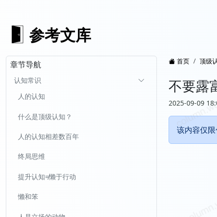
参考文库
首页
顶级
章节导航
认知常识
不要露
人的认知
2025-09-09 18:
什么是顶级认知？
该内容仅限
人的认知相差数百年
终局思维
提升认知≠懒于行动
懒和笨
人是立场的动物