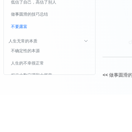
低估了自己，高估了别人
做事圆滑的技巧总结
不要露富
人生无常的本质
不确定性的本源
人生的不幸很正常
<<
做事圆滑
相信大数定理和大概率
多次犯错很正常
为什么阶层跃迁不值得作为人生目标？
阶层跃迁无法消除人的各种风险和痛苦
越是阶层高，斗争越激烈