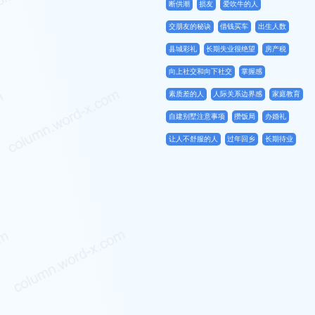
断供潮
损友
爱吹牛的人
交朋友的秘诀
借钱买车
出生人数
县城彩礼
长期失业很绝望
房产税
向上社交和向下社交
掌握感
素质差的人
人际关系边界感
家庭教育
自建别墅注意事项
攒饭局
办婚礼
让人不舒服的人
过年回乡
长期待业