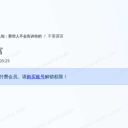
不要露富
认知：那些人不会告诉你的
富
05:25
付费会员。请
购买账号
解锁权限！