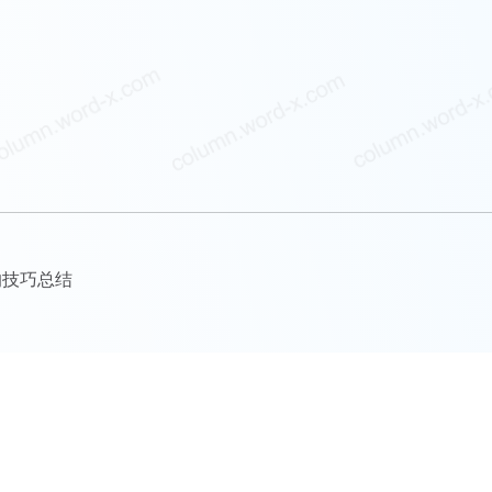
的技巧总结
更多优质专栏文章以及阅读全文，请访问
参考文库文章列表
本站全部文章已采取区块链等多重版权保护措施，侵权追责！
Copyright©2026
参考文库
. 版权所有.
尚词工作室.
ask@word-x.com