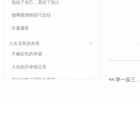
低估了自己，高估了别人
做事圆滑的技巧总结
不要露富
人生无常的本质
不确定性的本源
人生的不幸很正常
<<
举一反三
相信大数定理和大概率
多次犯错很正常
为什么阶层跃迁不值得作为人生目标？
阶层跃迁无法消除人的各种风险和痛苦
越是阶层高，斗争越激烈