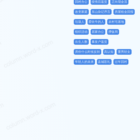
回村办公
疫情后返贫
正向现金流
改变家庭
东山杂记序言
房屋租金回报
垃圾人
爱吹牛的人
农村宅基地
组织活动
居家办公
攒饭局
出生人数
暴发户返贫
房价什么时候反转
高认知
重男轻女
年轻人的未来
县城彩礼
过年回村