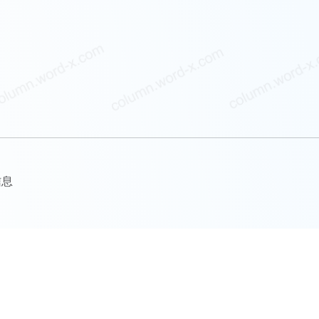
信息
更多优质专栏文章以及阅读全文，请访问
参考文库文章列表
本站全部文章已采取区块链等多重版权保护措施，侵权追责！
Copyright©2026
参考文库
. 版权所有.
尚词工作室.
ask@word-x.com