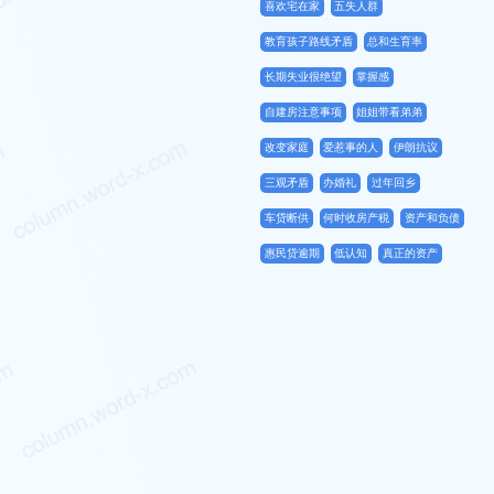
喜欢宅在家
五失人群
教育孩子路线矛盾
总和生育率
长期失业很绝望
掌握感
自建房注意事项
姐姐带看弟弟
改变家庭
爱惹事的人
伊朗抗议
三观矛盾
办婚礼
过年回乡
车贷断供
何时收房产税
资产和负债
惠民贷逾期
低认知
真正的资产