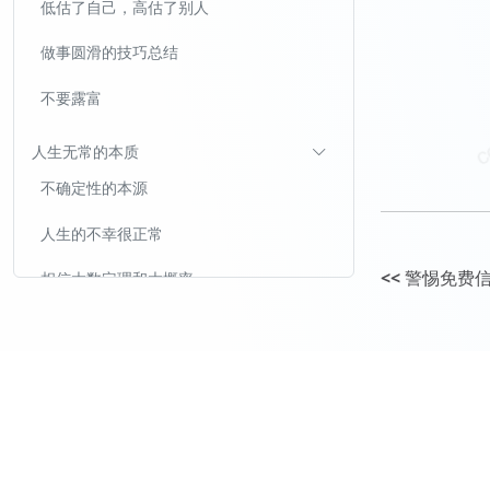
低估了自己，高估了别人
做事圆滑的技巧总结
不要露富
人生无常的本质
不确定性的本源
人生的不幸很正常
<<
警惕免费
相信大数定理和大概率
多次犯错很正常
为什么阶层跃迁不值得作为人生目标？
阶层跃迁无法消除人的各种风险和痛苦
越是阶层高，斗争越激烈