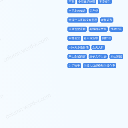
卒离
小商贩的吆喝
车贷断供
交朋友的秘诀
房产税
觉得什么事都没有意思
老板返贫
自建别墅流程
县城相亲故事
世界经济
回村创业
青年就业率
回村潮
人际关系边界感
五失人群
东山杂记前言
房子卖不出去
原生家庭
为了孩子
老龄人口规模和老龄化率