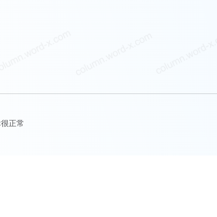
幸很正常
更多优质专栏文章以及阅读全文，请访问
参考文库文章列表
本站全部文章已采取区块链等多重版权保护措施，侵权追责！
Copyright©2026
参考文库
. 版权所有.
尚词工作室.
ask@word-x.com