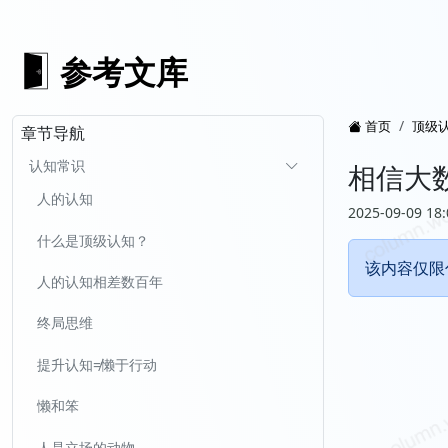
参考文库
首页
顶级
章节导航
认知常识
相信大
人的认知
2025-09-09 18:
什么是顶级认知？
该内容仅限
人的认知相差数百年
终局思维
提升认知≠懒于行动
懒和笨
人是立场的动物